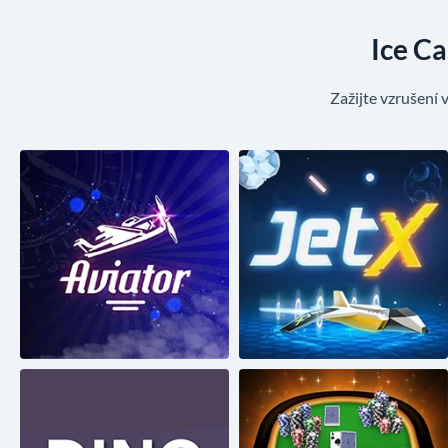
Ice Ca
Zažijte vzrušení 