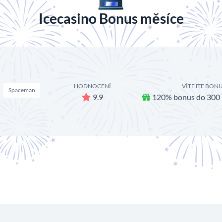
Icecasino Bonus měsíce
HODNOCENÍ
VÍTEJTE BON
Spaceman
9.9
120% bonus do 300 