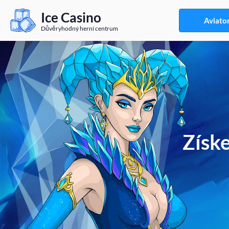
Ice Casino
Aviato
Důvěryhodný herní centrum
Získ