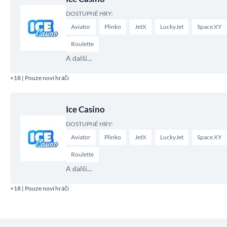
DOSTUPNÉ HRY:
Aviator
Plinko
JetX
LuckyJet
Space XY
Roulette
A další...
+18 | Pouze noví hráči
Ice Casino
DOSTUPNÉ HRY:
Aviator
Plinko
JetX
LuckyJet
Space XY
Roulette
A další...
+18 | Pouze noví hráči