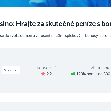
asino: Hrajte za skutečné peníze s b
se do světa odměn a vzrušení s našimi špičkovými bonusy a pro
HODNOCENÍ
VÍTEJTE BON
Spaceman
9.9
120% bonus do 300 