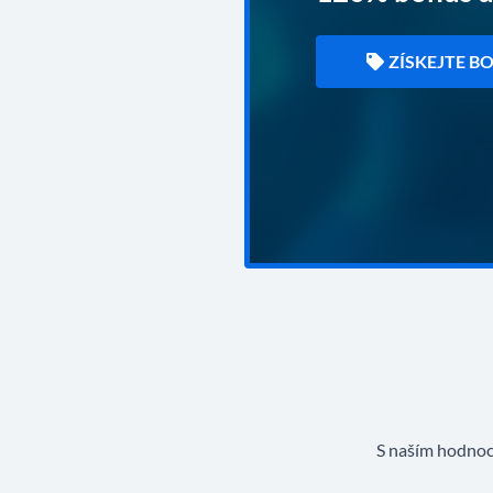
ZÍSKEJTE B
S naším hodnoc