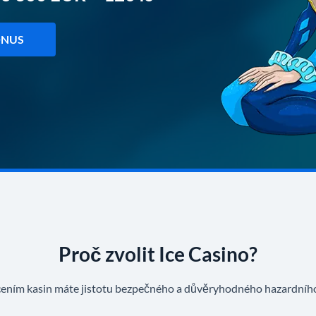
ONUS
Proč zvolit Ice Casino?
ením kasin máte jistotu bezpečného a důvěryhodného hazardníh