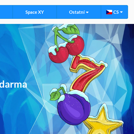
Space XY
Ostatní
CS
zdarma