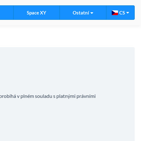
Space XY
Ostatní
CS
 probíhá v plném souladu s platnými právními