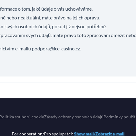
formace o tom, jaké údaje o vás uchováváme.
né nebo neaktuální, máte právo na jejich opravu.
í svých osobních údajů, pokud již nejsou potřebné.
pracováním svých údajů, máte právo toto zpracování omezit nebo 
nictvím e-mailu
podpora@ice-casino.cz
.
Politika souborů cookie
Zásady ochrany osobních údajů
Podmínky použit
For cooperation/Pro spolupráci:
Show mail/Zobrazit e-mail