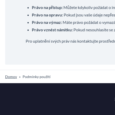
Právo na přístup:
Můžete kdykoliv požádat o in
Právo na opravu:
Pokud jsou vaše údaje nepřes
Právo na výmaz:
Máte právo požádat o vymazán
Právo vznést námitku:
Pokud nesouhlasíte se z
Pro uplatnění svých práv nás kontaktujte prostřed
Domov
»
Podmínky použití