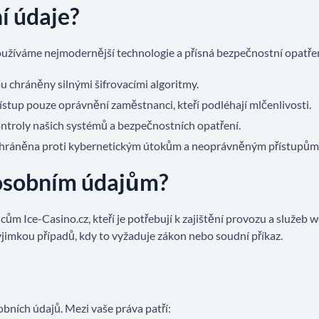
í údaje?
oužíváme nejmodernější technologie a přísná bezpečnostní opatření
sou chráněny silnými šifrovacími algoritmy.
stup pouze oprávnění zaměstnanci, kteří podléhají mlčenlivosti.
troly našich systémů a bezpečnostních opatření.
chráněna proti kybernetickým útokům a neoprávněným přístupům
 osobním údajům?
ům Ice-Casino.cz, kteří je potřebují k zajištění provozu a služeb
ýjimkou případů, kdy to vyžaduje zákon nebo soudní příkaz.
bních údajů. Mezi vaše práva patří: